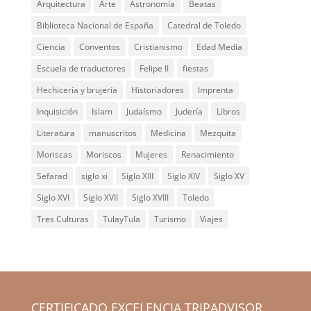
Arquitectura
Arte
Astronomía
Beatas
Biblioteca Nacional de España
Catedral de Toledo
Ciencia
Conventos
Cristianismo
Edad Media
Escuela de traductores
Felipe II
fiestas
Hechicería y brujería
Historiadores
Imprenta
Inquisición
Islam
Judaísmo
Judería
Libros
Literatura
manuscritos
Medicina
Mezquita
Moriscas
Moriscos
Mujeres
Renacimiento
Sefarad
siglo xi
Siglo XIII
Siglo XIV
Siglo XV
Siglo XVI
Siglo XVII
Siglo XVIII
Toledo
Tres Culturas
TulayTula
Turismo
Viajes
CERTIFICADO EXCELENCIA TRIPADVISOR