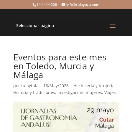
644 444 006
info@tulaytula.com
Seleccionar página
Eventos para este mes
en Toledo, Murcia y
Málaga
por
tulaytula
|
18/May/2026
|
Hechicería y brujería
,
Historia y tradiciones
,
Investigación
,
mujeres
,
Viajes