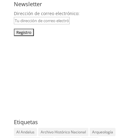
Newsletter
Dirección de correo electrónico:
facebook
x
instagram
google
youtube
tripadvisor
graduation-
cap
Etiquetas
Al Andalus
Archivo Histórico Nacional
Arqueología