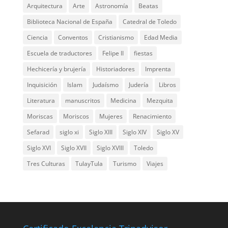
Arquitectura
Arte
Astronomía
Beatas
Biblioteca Nacional de España
Catedral de Toledo
Ciencia
Conventos
Cristianismo
Edad Media
Escuela de traductores
Felipe II
fiestas
Hechicería y brujería
Historiadores
Imprenta
Inquisición
Islam
Judaísmo
Judería
Libros
Literatura
manuscritos
Medicina
Mezquita
Moriscas
Moriscos
Mujeres
Renacimiento
Sefarad
siglo xi
Siglo XIII
Siglo XIV
Siglo XV
Siglo XVI
Siglo XVII
Siglo XVIII
Toledo
Tres Culturas
TulayTula
Turismo
Viajes