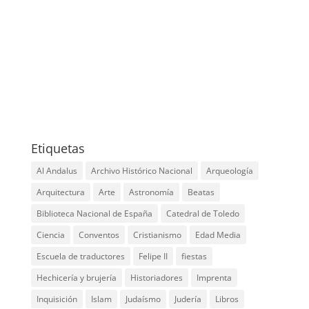
x
instagram
google
youtube
tripadvisor
graduation-
cap
Etiquetas
Al Andalus
Archivo Histórico Nacional
Arqueología
Arquitectura
Arte
Astronomía
Beatas
Biblioteca Nacional de España
Catedral de Toledo
Ciencia
Conventos
Cristianismo
Edad Media
Escuela de traductores
Felipe II
fiestas
Hechicería y brujería
Historiadores
Imprenta
Inquisición
Islam
Judaísmo
Judería
Libros