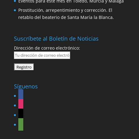
Eventos para este mes en Toledo, Murcia y Málaga
Prostitución, arrepentimiento y corrección. El
retablo del beaterio de Santa María la Blanca.
Suscríbete al Boletín de Noticias
Dirección de correo electrónico:
Síguenos
facebook
instagram
graduation-
cap
tripadvisor