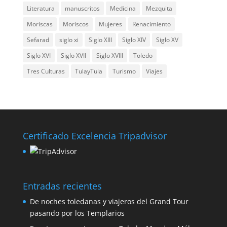
Literatura
manuscritos
Medicina
Mezquita
Moriscas
Moriscos
Mujeres
Renacimiento
Sefarad
siglo xi
Siglo XIII
Siglo XIV
Siglo XV
Siglo XVI
Siglo XVII
Siglo XVIII
Toledo
Tres Culturas
TulayTula
Turismo
Viajes
Certificado Excelencia Tripadvisor
Entradas recientes
De noches toledanas y viajeros del Grand Tour
pasando por los Templarios