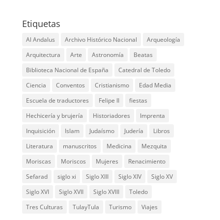
Etiquetas
Al Andalus
Archivo Histórico Nacional
Arqueología
Arquitectura
Arte
Astronomía
Beatas
Biblioteca Nacional de España
Catedral de Toledo
Ciencia
Conventos
Cristianismo
Edad Media
Escuela de traductores
Felipe II
fiestas
Hechicería y brujería
Historiadores
Imprenta
Inquisición
Islam
Judaísmo
Judería
Libros
Literatura
manuscritos
Medicina
Mezquita
Moriscas
Moriscos
Mujeres
Renacimiento
Sefarad
siglo xi
Siglo XIII
Siglo XIV
Siglo XV
Siglo XVI
Siglo XVII
Siglo XVIII
Toledo
Tres Culturas
TulayTula
Turismo
Viajes