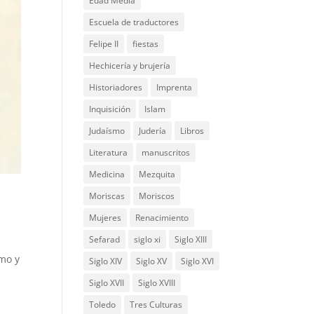
Edad Media
Escuela de traductores
Felipe II
fiestas
Hechicería y brujería
Historiadores
Imprenta
Inquisición
Islam
Judaísmo
Judería
Libros
Literatura
manuscritos
Medicina
Mezquita
Moriscas
Moriscos
Mujeres
Renacimiento
Sefarad
siglo xi
Siglo XIII
smo y
Siglo XIV
Siglo XV
Siglo XVI
Siglo XVII
Siglo XVIII
Toledo
Tres Culturas