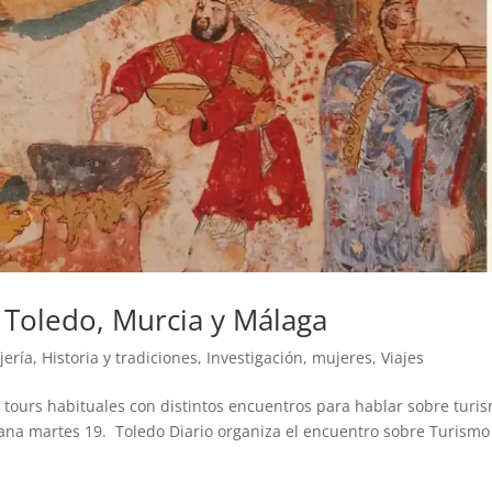
 Toledo, Murcia y Málaga
jería
,
Historia y tradiciones
,
Investigación
,
mujeres
,
Viajes
 tours habituales con distintos encuentros para hablar sobre turi
añana martes 19. Toledo Diario organiza el encuentro sobre Turismo