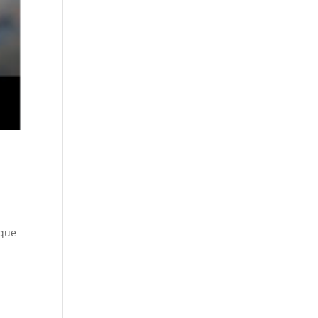
a
 que