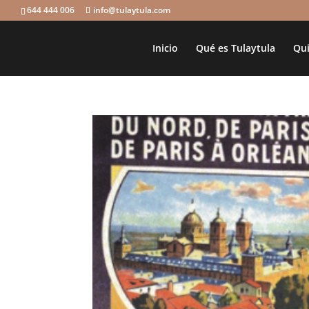
644 444 006
info@tulaytula.com
Inicio
Qué es Tulaytula
Qui