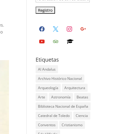
es.
facebook
x
instagram
google
co
youtube
tripadvisor
graduation-
cap
Etiquetas
Al Andalus
Archivo Histórico Nacional
Arqueología
Arquitectura
Arte
Astronomía
Beatas
Biblioteca Nacional de España
Catedral de Toledo
Ciencia
Conventos
Cristianismo