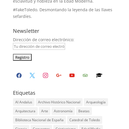
esclavitud y nobleza en la Edad Moderna.
#FakeToledo. Desmontando la leyenda de las llaves
sefardíes.
Newsletter
Dirección de correo electrónico:
facebook
x
instagram
google
youtube
tripadvisor
graduation-
cap
Etiquetas
Al Andalus
Archivo Histórico Nacional
Arqueología
Arquitectura
Arte
Astronomía
Beatas
Biblioteca Nacional de España
Catedral de Toledo
Ciencia
Conventos
Cristianismo
Edad Media