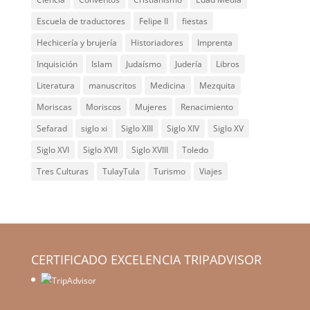
Escuela de traductores
Felipe II
fiestas
Hechicería y brujería
Historiadores
Imprenta
Inquisición
Islam
Judaísmo
Judería
Libros
Literatura
manuscritos
Medicina
Mezquita
Moriscas
Moriscos
Mujeres
Renacimiento
Sefarad
siglo xi
Siglo XIII
Siglo XIV
Siglo XV
Siglo XVI
Siglo XVII
Siglo XVIII
Toledo
Tres Culturas
TulayTula
Turismo
Viajes
CERTIFICADO EXCELENCIA TRIPADVISOR