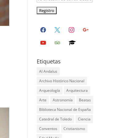
facebook
x
instagram
google
youtube
tripadvisor
graduation-
cap
Etiquetas
Al Andalus
n
Archivo Histórico Nacional
Arqueología
Arquitectura
Arte
Astronomía
Beatas
Biblioteca Nacional de España
Catedral de Toledo
Ciencia
Conventos
Cristianismo