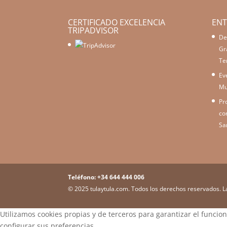
CERTIFICADO EXCELENCIA
ENT
TRIPADVISOR
De
Gr
Te
Ev
Mu
Pr
co
Sa
Teléfono: +34 644 444 006
© 2025 tulaytula.com. Todos los derechos reservados. L
Utilizamos cookies propias y de terceros para garantizar el funcio
configurar sus preferencias.