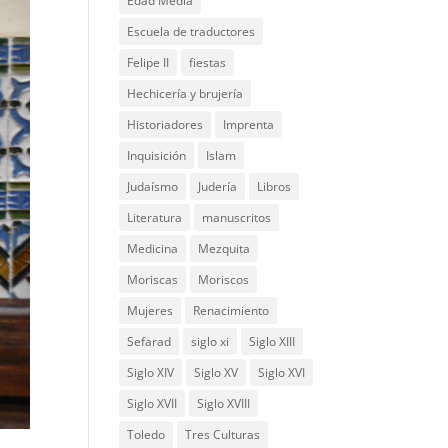
Edad Media
Escuela de traductores
Felipe II
fiestas
Hechicería y brujería
Historiadores
Imprenta
Inquisición
Islam
Judaísmo
Judería
Libros
Literatura
manuscritos
Medicina
Mezquita
Moriscas
Moriscos
Mujeres
Renacimiento
Sefarad
siglo xi
Siglo XIII
Siglo XIV
Siglo XV
Siglo XVI
Siglo XVII
Siglo XVIII
Toledo
Tres Culturas