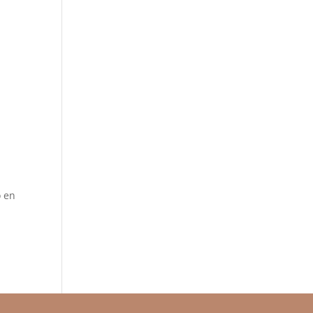
a
o en