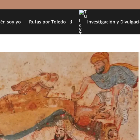
én soy yo
Rutas por Toledo
Investigación y Divulgac