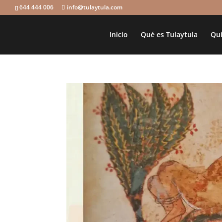
644 444 006
info@tulaytula.com
Inicio
Qué es Tulaytula
Qui