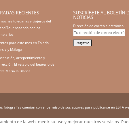
RADAS RECIENTES
SUSCRÍBETE AL BOLETÍN 
NOTICIAS
 noches toledanas y viajeros del
Dirección de correo electrónico:
and Tour pasando por los
mplarios
entos para este mes en Toledo,
rcia y Málaga
ostitución, arrepentimiento y
rrección. El retablo del beaterio de
nta María la Blanca.
as fotografías cuentan con el permiso de sus autores para publicarse en ESTA w
namiento de la web, medir su uso y mejorar nuestros servicios. Pue