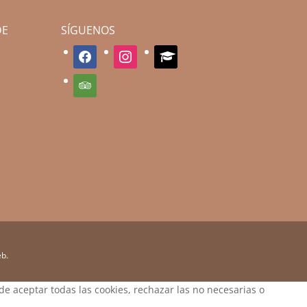
DE
SÍGUENOS
facebook
instagram
graduation-
cap
tripadvisor
eb.
de aceptar todas las cookies, rechazar las no necesarias o