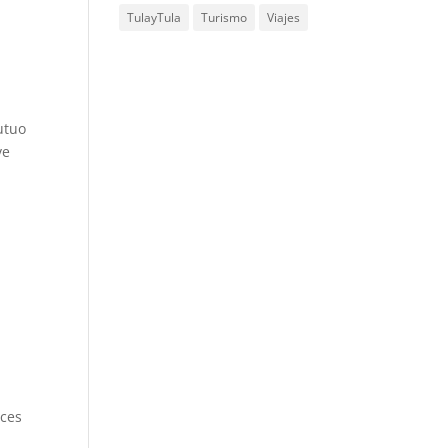
TulayTula
Turismo
Viajes
utuo
ve
ices