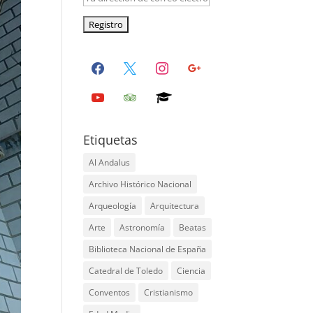
facebook
x
instagram
google
youtube
tripadvisor
graduation-
cap
Etiquetas
Al Andalus
Archivo Histórico Nacional
Arqueología
Arquitectura
Arte
Astronomía
Beatas
Biblioteca Nacional de España
Catedral de Toledo
Ciencia
Conventos
Cristianismo