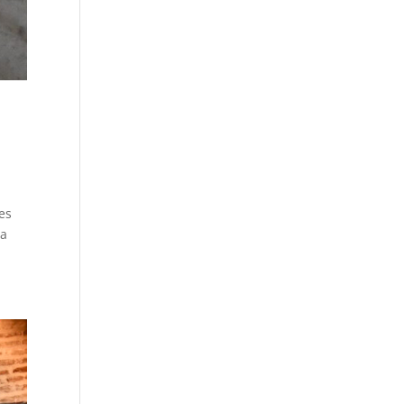
es
 a