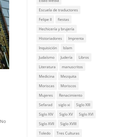
Edad Media
Escuela de traductores
Felipe II
fiestas
Hechicería y brujería
Historiadores
Imprenta
Inquisición
Islam
Judaísmo
Judería
Libros
Literatura
manuscritos
Medicina
Mezquita
Moriscas
Moriscos
Mujeres
Renacimiento
Sefarad
siglo xi
Siglo XIII
Siglo XIV
Siglo XV
Siglo XVI
 No
Siglo XVII
Siglo XVIII
Toledo
Tres Culturas