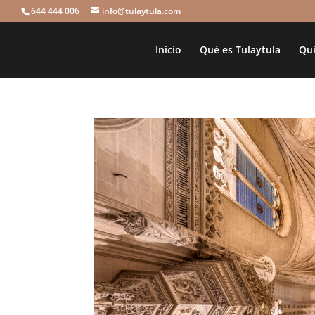
644 444 006
info@tulaytula.com
Inicio
Qué es Tulaytula
Qui