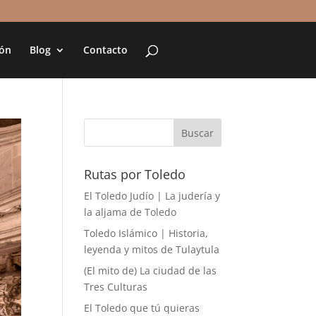
ión
Blog
Contacto
Rutas por Toledo
El Toledo Judío | La judería y
la aljama de Toledo
Toledo Islámico | Historia,
leyenda y mitos de Tulaytula
(El mito de) La ciudad de las
Tres Culturas
El Toledo que tú quieras