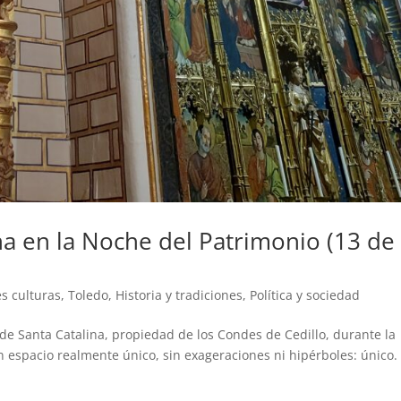
ina en la Noche del Patrimonio (13 de
es culturas, Toledo
,
Historia y tradiciones
,
Política y sociedad
a de Santa Catalina, propiedad de los Condes de Cedillo, durante la
 espacio realmente único, sin exageraciones ni hipérboles: único.