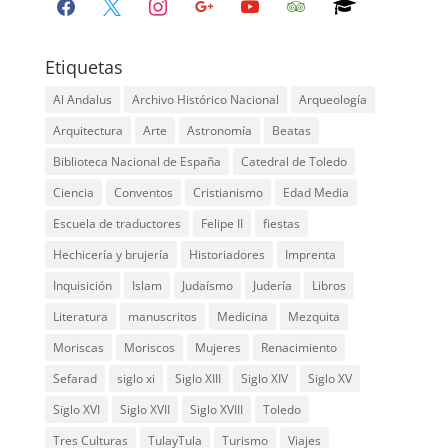
facebook
x
instagram
google
youtube
tripadvisor
graduation-
cap
Etiquetas
Al Andalus
Archivo Histórico Nacional
Arqueología
Arquitectura
Arte
Astronomía
Beatas
Biblioteca Nacional de España
Catedral de Toledo
Ciencia
Conventos
Cristianismo
Edad Media
Escuela de traductores
Felipe II
fiestas
Hechicería y brujería
Historiadores
Imprenta
Inquisición
Islam
Judaísmo
Judería
Libros
Literatura
manuscritos
Medicina
Mezquita
Moriscas
Moriscos
Mujeres
Renacimiento
Sefarad
siglo xi
Siglo XIII
Siglo XIV
Siglo XV
Siglo XVI
Siglo XVII
Siglo XVIII
Toledo
Tres Culturas
TulayTula
Turismo
Viajes