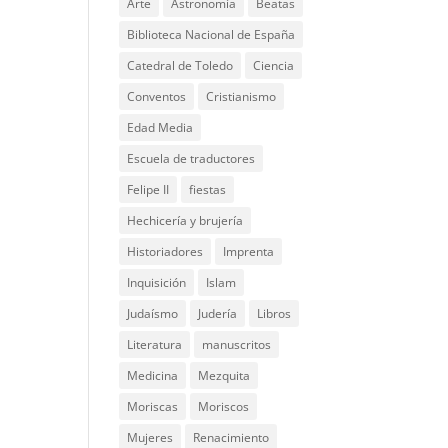
Arte
Astronomía
Beatas
Biblioteca Nacional de España
Catedral de Toledo
Ciencia
Conventos
Cristianismo
Edad Media
Escuela de traductores
Felipe II
fiestas
Hechicería y brujería
Historiadores
Imprenta
Inquisición
Islam
Judaísmo
Judería
Libros
Literatura
manuscritos
Medicina
Mezquita
Moriscas
Moriscos
Mujeres
Renacimiento