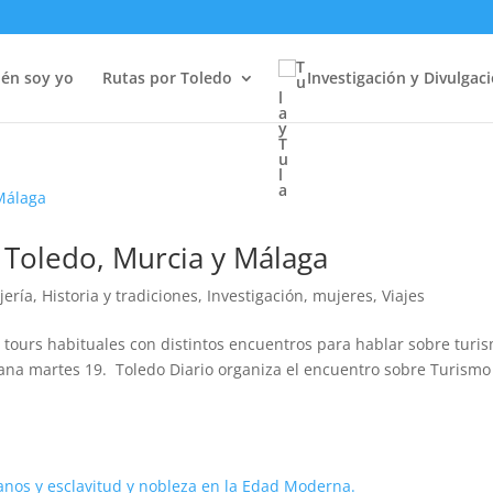
én soy yo
Rutas por Toledo
Investigación y Divulgac
 Toledo, Murcia y Málaga
jería
,
Historia y tradiciones
,
Investigación
,
mujeres
,
Viajes
 tours habituales con distintos encuentros para hablar sobre turi
añana martes 19. Toledo Diario organiza el encuentro sobre Turismo