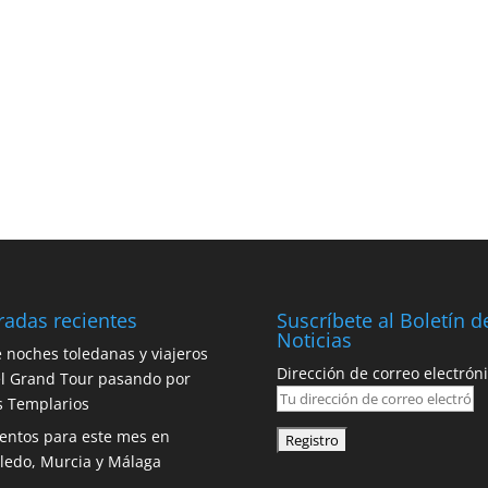
radas recientes
Suscríbete al Boletín d
Noticias
 noches toledanas y viajeros
Dirección de correo electróni
l Grand Tour pasando por
s Templarios
entos para este mes en
ledo, Murcia y Málaga