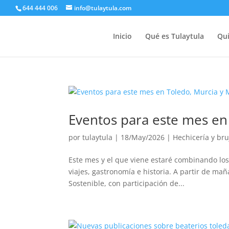
644 444 006
info@tulaytula.com
Inicio
Qué es Tulaytula
Qui
Eventos para este mes en
por
tulaytula
|
18/May/2026
|
Hechicería y bru
Este mes y el que viene estaré combinando los
viajes, gastronomía e historia. A partir de m
Sostenible, con participación de...