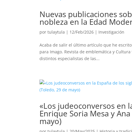
Nuevas publicaciones sobr
nobleza en la Edad Mode
por
tulaytula
|
12/Feb/2026
|
Investigación
Acaba de salir el último artículo que he escrit
para Imago. Revista de emblemática y Cultura 
distintos especialistas de las...
«Los judeoconversos en la 
Enrique Soria Mesa y Ana 
mayo)
por
tulaytula
|
20/May/2025
|
Historia y tradi