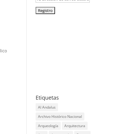
facebook
x
instagram
lico
google
a
youtube
tripadvisor
graduation-
cap
Etiquetas
Al Andalus
Archivo Histórico Nacional
Arqueología
Arquitectura