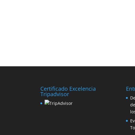
Certificado Excelencia
Ent
Tripadvisor
De
de
lo
Ev
To