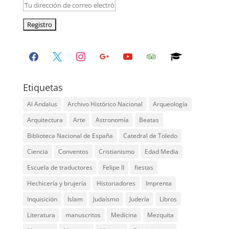
facebook
x
instagram
google
youtube
tripadvisor
graduation-
cap
Etiquetas
Al Andalus
Archivo Histórico Nacional
Arqueología
Arquitectura
Arte
Astronomía
Beatas
Biblioteca Nacional de España
Catedral de Toledo
Ciencia
Conventos
Cristianismo
Edad Media
Escuela de traductores
Felipe II
fiestas
Hechicería y brujería
Historiadores
Imprenta
Inquisición
Islam
Judaísmo
Judería
Libros
Literatura
manuscritos
Medicina
Mezquita