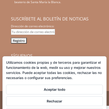
beaterio de Santa María la Blanca.
SUSCRÍBETE AL BOLETÍN DE NOTICIAS
Dirección de correo electrónico:
SÍGUENOS
Utilizamos cookies propias y de terceros para garantizar el
facebook
instagram
graduation-
tripadvisor
funcionamiento de la web, medir su uso y mejorar nuestros
cap
servicios. Puede aceptar todas las cookies, rechazar las no
necesarias o configurar sus preferencias.
Aceptar todo
Teléfono: +34 644 444 006
Rechazar
© 2025 tulaytula.com. Todos los derechos reservados. Las
fotografías cuentan con el permiso de sus autores para