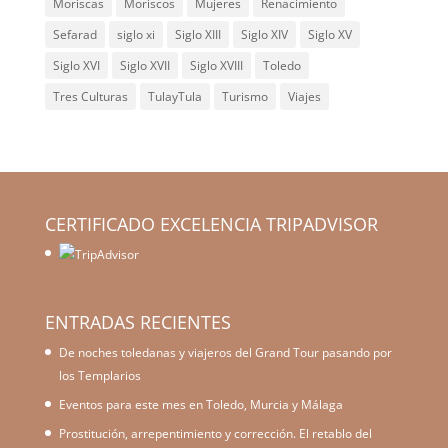
Moriscas
Moriscos
Mujeres
Renacimiento
Sefarad
siglo xi
Siglo XIII
Siglo XIV
Siglo XV
Siglo XVI
Siglo XVII
Siglo XVIII
Toledo
Tres Culturas
TulayTula
Turismo
Viajes
CERTIFICADO EXCELENCIA TRIPADVISOR
ENTRADAS RECIENTES
De noches toledanas y viajeros del Grand Tour pasando por
los Templarios
Eventos para este mes en Toledo, Murcia y Málaga
Prostitución, arrepentimiento y corrección. El retablo del