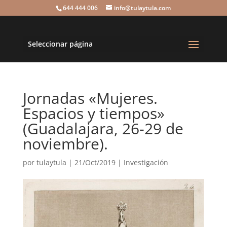
644 444 006
info@tulaytula.com
Seleccionar página
Jornadas «Mujeres.
Espacios y tiempos»
(Guadalajara, 26-29 de
noviembre).
por
tulaytula
|
21/Oct/2019
|
Investigación