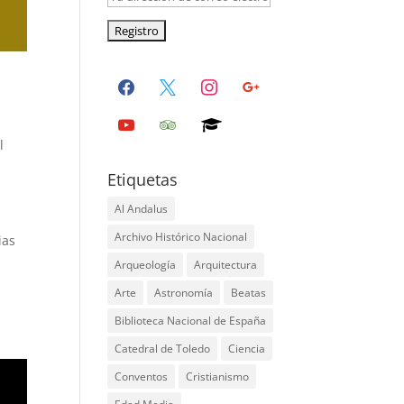
facebook
x
instagram
google
youtube
tripadvisor
graduation-
cap
l
Etiquetas
Al Andalus
Archivo Histórico Nacional
ias
Arqueología
Arquitectura
Arte
Astronomía
Beatas
Biblioteca Nacional de España
Catedral de Toledo
Ciencia
Conventos
Cristianismo