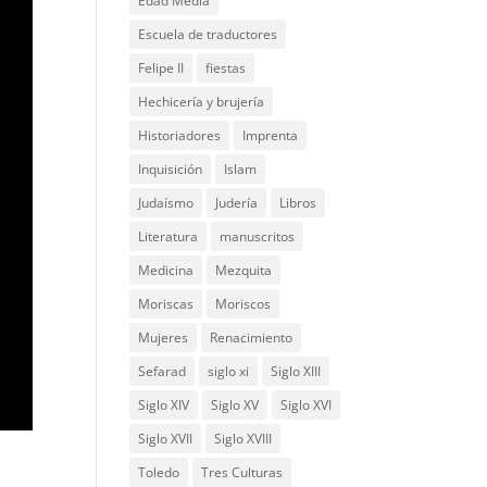
Edad Media
Escuela de traductores
Felipe II
fiestas
Hechicería y brujería
Historiadores
Imprenta
Inquisición
Islam
Judaísmo
Judería
Libros
Literatura
manuscritos
Medicina
Mezquita
Moriscas
Moriscos
Mujeres
Renacimiento
Sefarad
siglo xi
Siglo XIII
Siglo XIV
Siglo XV
Siglo XVI
Siglo XVII
Siglo XVIII
Toledo
Tres Culturas