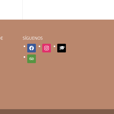
DE
SÍGUENOS
facebook
instagram
graduation-
cap
tripadvisor