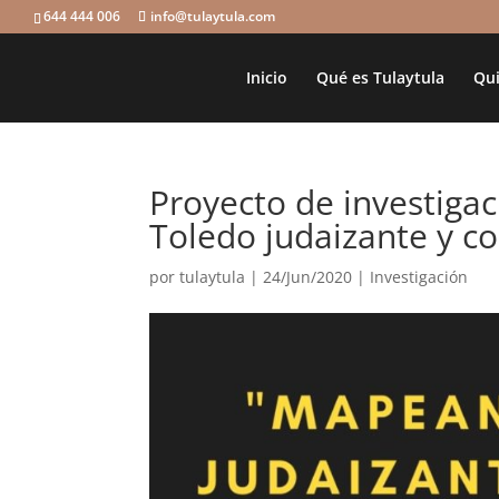
644 444 006
info@tulaytula.com
Inicio
Qué es Tulaytula
Qui
Proyecto de investiga
Toledo judaizante y c
por
tulaytula
|
24/Jun/2020
|
Investigación