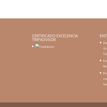
CERTIFICADO EXCELENCIA
ENT
TRIPADVISOR
De
Gr
Te
Ev
Mu
Pr
co
Sa