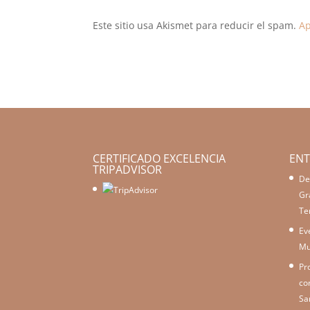
Este sitio usa Akismet para reducir el spam.
Ap
CERTIFICADO EXCELENCIA
ENT
TRIPADVISOR
De
Gr
Te
Ev
Mu
Pr
co
Sa