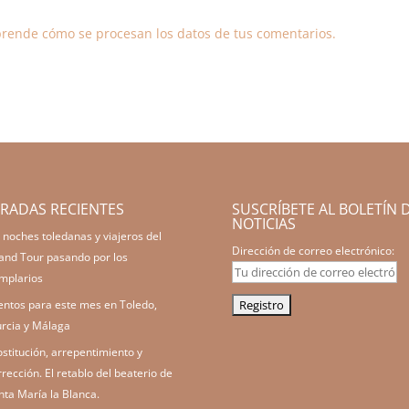
rende cómo se procesan los datos de tus comentarios.
RADAS RECIENTES
SUSCRÍBETE AL BOLETÍN 
NOTICIAS
 noches toledanas y viajeros del
Dirección de correo electrónico:
and Tour pasando por los
mplarios
entos para este mes en Toledo,
rcia y Málaga
ostitución, arrepentimiento y
rrección. El retablo del beaterio de
nta María la Blanca.