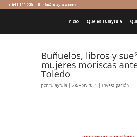
644 444 006
info@tulaytula.com
Inicio
Qué es Tulaytula
Qui
Buñuelos, libros y sue
mujeres moriscas ante 
Toledo
por
tulaytula
|
28/Abr/2021
|
Investigación