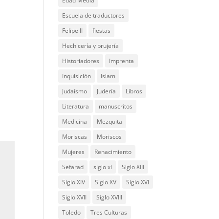
Edad Media
Escuela de traductores
Felipe II
fiestas
Hechicería y brujería
Historiadores
Imprenta
Inquisición
Islam
Judaísmo
Judería
Libros
Literatura
manuscritos
Medicina
Mezquita
Moriscas
Moriscos
Mujeres
Renacimiento
Sefarad
siglo xi
Siglo XIII
Siglo XIV
Siglo XV
Siglo XVI
Siglo XVII
Siglo XVIII
Toledo
Tres Culturas