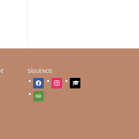
DE
SÍGUENOS
facebook
instagram
graduation-
cap
tripadvisor