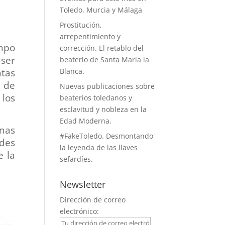
Toledo, Murcia y Málaga
Prostitución,
arrepentimiento y
mpo
corrección. El retablo del
 ser
beaterio de Santa María la
ntas
Blanca.
n de
Nuevas publicaciones sobre
 los
beaterios toledanos y
esclavitud y nobleza en la
Edad Moderna.
inas
#FakeToledo. Desmontando
des
la leyenda de las llaves
e la
sefardíes.
Newsletter
Dirección de correo
electrónico: