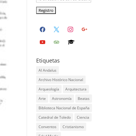
facebook
x
instagram
google
youtube
tripadvisor
graduation-
cap
Etiquetas
Al Andalus
Archivo Histórico Nacional
Arqueología
Arquitectura
Arte
Astronomía
Beatas
Biblioteca Nacional de España
Catedral de Toledo
Ciencia
Conventos
Cristianismo