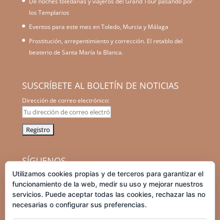
De noches toledanas y viajeros del Grand Tour pasando por
los Templarios
Eventos para este mes en Toledo, Murcia y Málaga
Prostitución, arrepentimiento y corrección. El retablo del
beaterio de Santa María la Blanca.
SUSCRÍBETE AL BOLETÍN DE NOTICIAS
Dirección de correo electrónico:
SÍGUENOS
Utilizamos cookies propias y de terceros para garantizar el
facebook
instagram
graduation-
tripadvisor
funcionamiento de la web, medir su uso y mejorar nuestros
cap
servicios. Puede aceptar todas las cookies, rechazar las no
necesarias o configurar sus preferencias.