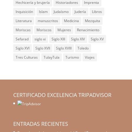
Hechicería y brujería
Historiadores
Imprenta
Inquisición
Islam
Judaísmo
Judería
Libros
Literatura
manuscritos
Medicina
Mezquita
Moriscas
Moriscos
Mujeres
Renacimiento
Sefarad
siglo xi
Siglo XIII
Siglo XIV
Siglo XV
Siglo XVI
Siglo XVII
Siglo XVIII
Toledo
Tres Culturas
TulayTula
Turismo
Viajes
CERTIFICADO EXCELENCIA TRIPADVISOR
ENTRADAS RECIENTES