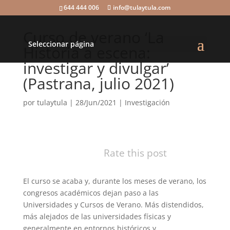
644 444 006
info@tulaytula.com
Curso de verano ‘La
Seleccionar página
Historia a escena:
investigar y divulgar’
(Pastrana, julio 2021)
por
tulaytula
|
28/Jun/2021
|
Investigación
Rate this post
El curso se acaba y, durante los meses de verano, los
congresos académicos dejan paso a las
Universidades y Cursos de Verano. Más distendidos,
más alejados de las universidades físicas y
generalmente en entornos históricos y