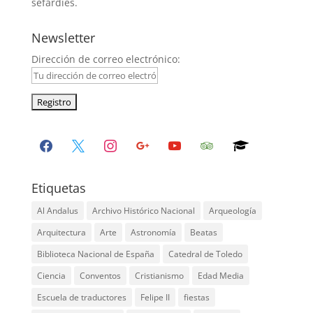
sefardíes.
Newsletter
Dirección de correo electrónico:
facebook
x
instagram
google
youtube
tripadvisor
graduation-
cap
Etiquetas
Al Andalus
Archivo Histórico Nacional
Arqueología
Arquitectura
Arte
Astronomía
Beatas
Biblioteca Nacional de España
Catedral de Toledo
Ciencia
Conventos
Cristianismo
Edad Media
Escuela de traductores
Felipe II
fiestas