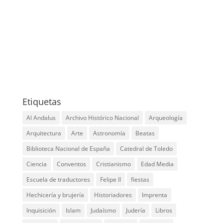
instagram
google
youtube
tripadvisor
graduation-
cap
Etiquetas
Al Andalus
Archivo Histórico Nacional
Arqueología
Arquitectura
Arte
Astronomía
Beatas
Biblioteca Nacional de España
Catedral de Toledo
Ciencia
Conventos
Cristianismo
Edad Media
Escuela de traductores
Felipe II
fiestas
Hechicería y brujería
Historiadores
Imprenta
Inquisición
Islam
Judaísmo
Judería
Libros