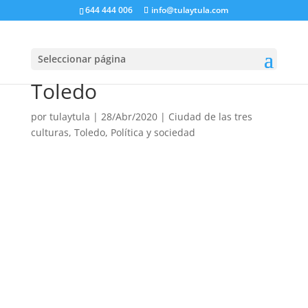
644 444 006
info@tulaytula.com
Encuentros virtuales en
Seleccionar página
el Museo Sefardí de
Toledo
por
tulaytula
|
28/Abr/2020
|
Ciudad de las tres
culturas, Toledo
,
Política y sociedad