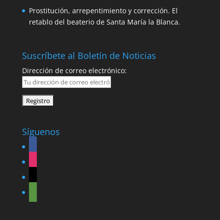
Prostitución, arrepentimiento y corrección. El
retablo del beaterio de Santa María la Blanca.
Suscríbete al Boletín de Noticias
Dirección de correo electrónico:
Síguenos
facebook
instagram
graduation-
cap
tripadvisor