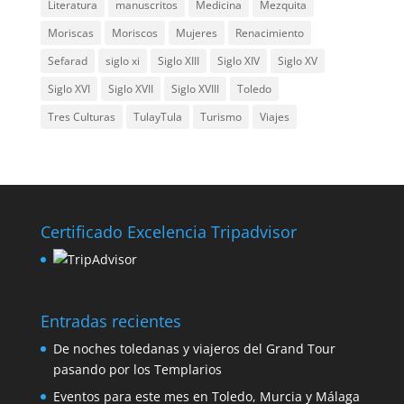
Literatura
manuscritos
Medicina
Mezquita
Moriscas
Moriscos
Mujeres
Renacimiento
Sefarad
siglo xi
Siglo XIII
Siglo XIV
Siglo XV
Siglo XVI
Siglo XVII
Siglo XVIII
Toledo
Tres Culturas
TulayTula
Turismo
Viajes
Certificado Excelencia Tripadvisor
Entradas recientes
De noches toledanas y viajeros del Grand Tour
pasando por los Templarios
Eventos para este mes en Toledo, Murcia y Málaga