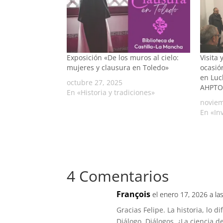
Exposición «De los muros al cielo:
Visita
mujeres y clausura en Toledo»
ocasió
en Luc
octubre 27, 2025
AHPTO
En «Historia y tradiciones»
noviem
En «In
4 Comentarios
François
el enero 17, 2026 a la
Gracias Felipe. La historia, lo d
Diálogo, Diálogos. ¿La ciencia de