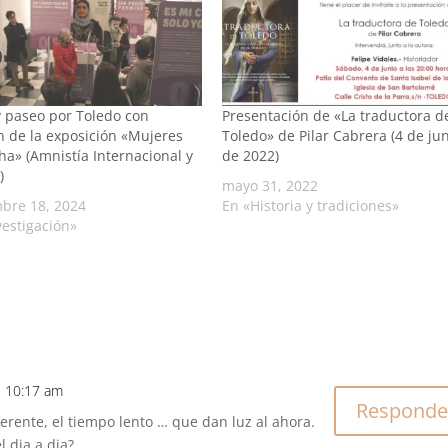
 y paseo por Toledo con
Presentación de «La traductora d
n de la exposición «Mujeres
Toledo» de Pilar Cabrera (4 de ju
ha» (Amnistía Internacional y
de 2022)
)
mayo 31, 2022
bre 18, 2024
En «Historia y tradiciones»
vestigación»
s 10:17 am
Responde
iferente, el tiempo lento … que dan luz al ahora.
l dia a dia?