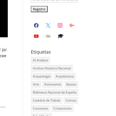
facebook
x
instagram
google
youtube
tripadvisor
graduation-
cap
í
(si
Etiquetas
 con
Al Andalus
Archivo Histórico Nacional
Arqueología
Arquitectura
Arte
Astronomía
Beatas
Biblioteca Nacional de España
Catedral de Toledo
Ciencia
Conventos
Cristianismo