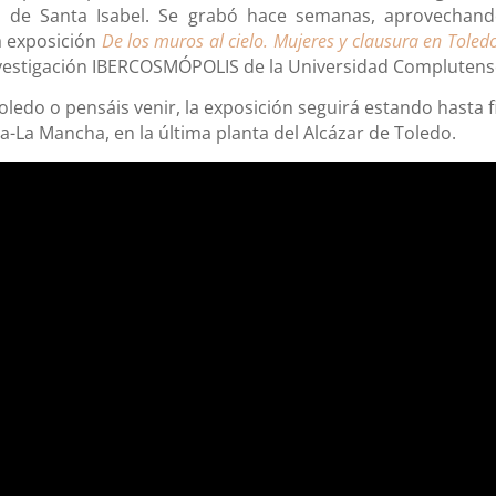
 de Santa Isabel. Se grabó hace semanas, aprovechand
a exposición
De los muros al cielo. Mujeres y clausura en Toled
nvestigación IBERCOSMÓPOLIS de la Universidad Compluten
Toledo o pensáis venir, la exposición seguirá estando hasta f
la-La Mancha, en la última planta del Alcázar de Toledo.