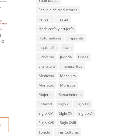
Edad Media
Escuela de traductores
Felipe II
fiestas
Hechicería y brujería
e
Historiadores
Imprenta
nio
Inquisición
Islam
Judaísmo
Judería
Libros
Literatura
manuscritos
Medicina
Mezquita
Moriscas
Moriscos
Mujeres
Renacimiento
Sefarad
siglo xi
Siglo XIII
Siglo XIV
Siglo XV
Siglo XVI
Siglo XVII
Siglo XVIII
r
Toledo
Tres Culturas