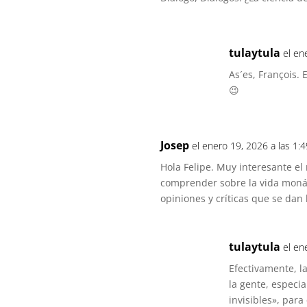
tulaytula
el en
As´es, François.
😉
Josep
el enero 19, 2026 a las 1:
Hola Felipe. Muy interesante el
comprender sobre la vida monás
opiniones y críticas que se dan 
tulaytula
el en
Efectivamente, l
la gente, especi
invisibles», par