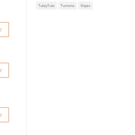
TulayTula
Turismo
Viajes
r
r
r