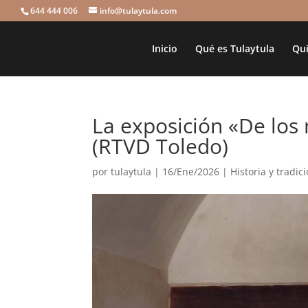
644 444 006
info@tulaytula.com
Inicio
Qué es Tulaytula
Qui
La exposición «De los 
(RTVD Toledo)
por
tulaytula
|
16/Ene/2026
|
Historia y tradic