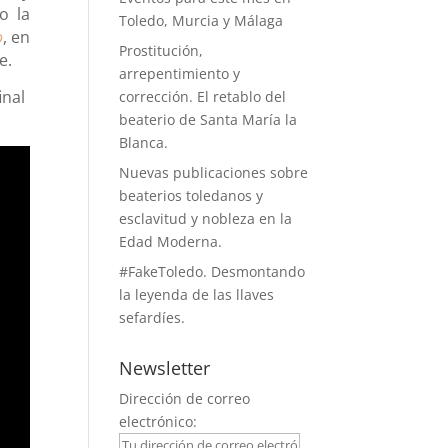
o la
Toledo, Murcia y Málaga
o
, en
Prostitución,
se.
arrepentimiento y
inal
corrección. El retablo del
beaterio de Santa María la
Blanca.
Nuevas publicaciones sobre
beaterios toledanos y
esclavitud y nobleza en la
Edad Moderna.
#FakeToledo. Desmontando
la leyenda de las llaves
sefardíes.
Newsletter
Dirección de correo
electrónico: