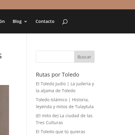
ión
Blog
Contacto
s
Rutas por Toledo
El Toledo Judío | La judería y
la aljama de Toledo
Toledo Islámico | Historia,
leyenda y mitos de Tulaytula
(El mito de) La ciudad de las
Tres Culturas
El Toledo que tú quieras