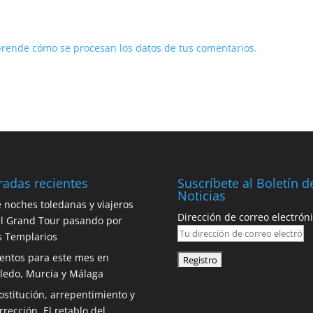
rende cómo se procesan los datos de tus comentarios.
radas recientes
Suscríbete al Boletín d
Noticias
 noches toledanas y viajeros
Dirección de correo electróni
l Grand Tour pasando por
s Templarios
entos para este mes en
ledo, Murcia y Málaga
ostitución, arrepentimiento y
rrección. El retablo del