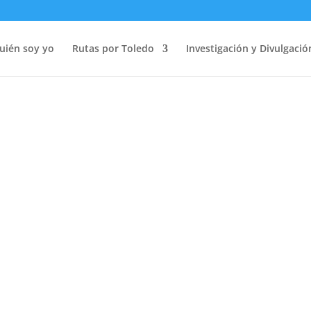
Catalina de Lancaster en Toledo
uién soy yo
Rutas por Toledo
Investigación y Divulgació