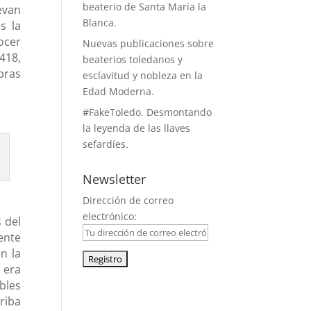
beaterio de Santa María la
evan
Blanca.
s la
ocer
Nuevas publicaciones sobre
418,
beaterios toledanos y
bras
esclavitud y nobleza en la
Edad Moderna.
#FakeToledo. Desmontando
la leyenda de las llaves
sefardíes.
Newsletter
Dirección de correo
electrónico:
 del
ente
n la
 era
bles
facebook
riba