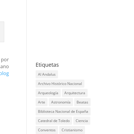
x
instagram
google
youtube
tripadvisor
graduation-
cap
 por
Etiquetas
cano
blog
Al Andalus
Archivo Histórico Nacional
Arqueología
Arquitectura
Arte
Astronomía
Beatas
Biblioteca Nacional de España
Catedral de Toledo
Ciencia
Conventos
Cristianismo