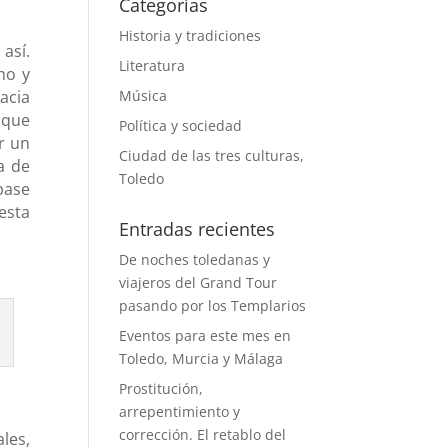
Categorías
Historia y tradiciones
así.
Literatura
no y
acia
Música
nque
Política y sociedad
r un
Ciudad de las tres culturas,
a de
Toledo
pase
esta
Entradas recientes
De noches toledanas y
viajeros del Grand Tour
pasando por los Templarios
Eventos para este mes en
Toledo, Murcia y Málaga
Prostitución,
arrepentimiento y
corrección. El retablo del
les,