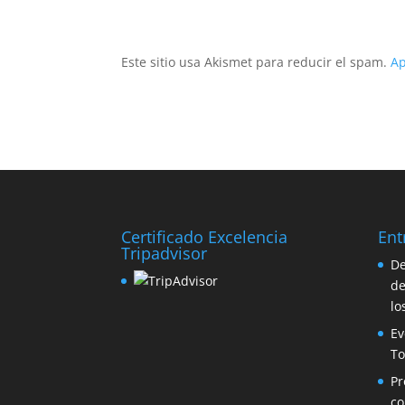
Este sitio usa Akismet para reducir el spam.
Ap
Certificado Excelencia
Ent
Tripadvisor
De
de
lo
Ev
To
Pr
co