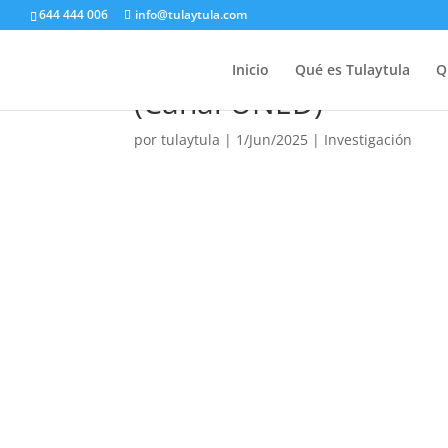
644 444 006
info@tulaytula.com
La huella de la reina 
Inicio
Qué es Tulaytula
Q
(Canal UNED)
por
tulaytula
|
1/Jun/2025
|
Investigación