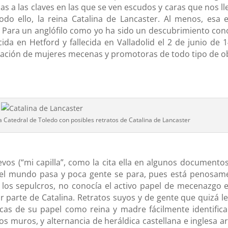
s a las claves en las que se ven escudos y caras que nos ll
do ello, la reina Catalina de Lancaster. Al menos, esa e
 Para un anglófilo como yo ha sido un descubrimiento con
da en Hetford y fallecida en Valladolid el 2 de junio de 1
ración de mujeres mecenas y promotoras de todo tipo de o
a Catedral de Toledo con posibles retratos de Catalina de Lancaster
vos (“mi capilla”, como la cita ella en algunos documentos
o el mundo pasa y poca gente se para, pues está penosam
los sepulcros, no conocía el activo papel de mecenazgo e
or parte de Catalina. Retratos suyos y de gente que quizá le
cas de su papel como reina y madre fácilmente identifica
s muros, y alternancia de heráldica castellana e inglesa ar