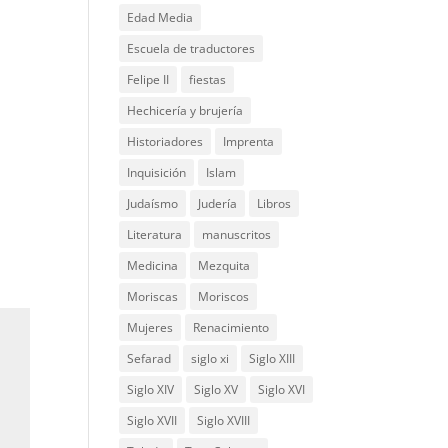
Edad Media
Escuela de traductores
Felipe II
fiestas
Hechicería y brujería
Historiadores
Imprenta
Inquisición
Islam
Judaísmo
Judería
Libros
Literatura
manuscritos
Medicina
Mezquita
Moriscas
Moriscos
Mujeres
Renacimiento
Sefarad
siglo xi
Siglo XIII
Siglo XIV
Siglo XV
Siglo XVI
Siglo XVII
Siglo XVIII