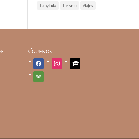
TulayTula
Turismo
Viajes
DE
SÍGUENOS
facebook
instagram
graduation-
cap
tripadvisor