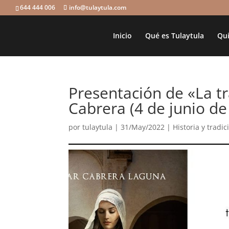
644 444 006
info@tulaytula.com
Inicio
Qué es Tulaytula
Qui
Presentación de «La t
Cabrera (4 de junio de
por
tulaytula
|
31/May/2022
|
Historia y tradi