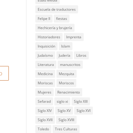
Edad Media
Escuela de traductores
Felipe II
fiestas
Hechicería y brujería
Historiadores
Imprenta
Inquisición
Islam
Judaísmo
Judería
Libros
Literatura
manuscritos
Medicina
Mezquita
Moriscas
Moriscos
Mujeres
Renacimiento
Sefarad
siglo xi
Siglo XIII
Siglo XIV
Siglo XV
Siglo XVI
Siglo XVII
Siglo XVIII
Toledo
Tres Culturas