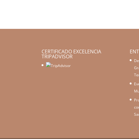
CERTIFICADO EXCELENCIA
ENT
TRIPADVISOR
De
Gr
Te
Ev
Mu
Pr
co
Sa