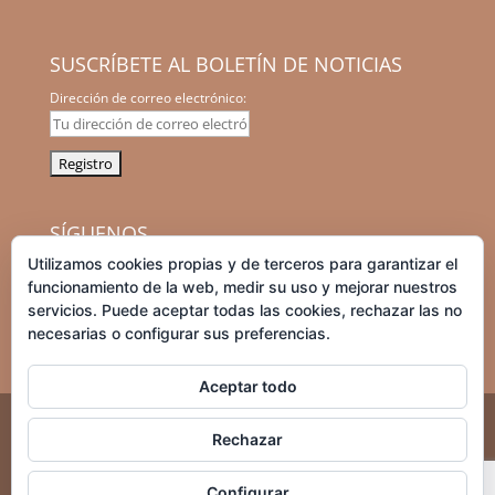
SUSCRÍBETE AL BOLETÍN DE NOTICIAS
Dirección de correo electrónico:
SÍGUENOS
Utilizamos cookies propias y de terceros para garantizar el
facebook
instagram
graduation-
tripadvisor
funcionamiento de la web, medir su uso y mejorar nuestros
cap
servicios. Puede aceptar todas las cookies, rechazar las no
necesarias o configurar sus preferencias.
Aceptar todo
Teléfono: +34 644 444 006
Rechazar
© 2025 tulaytula.com. Todos los derechos reservados. Las
fotografías cuentan con el permiso de sus autores para
Configurar