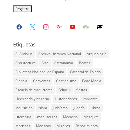
facebook
x
instagram
google
youtube
tripadvisor
graduation-
cap
Etiquetas
Al Andalus
Archivo Histórico Nacional
Arqueología
Arquitectura
Arte
Astronomía
Beatas
Biblioteca Nacional de España
Catedral de Toledo
Ciencia
Conventos
Cristianismo
Edad Media
Escuela de traductores
Felipe II
fiestas
Hechicería y brujería
Historiadores
Imprenta
Inquisición
Islam
Judaísmo
Judería
Libros
Literatura
manuscritos
Medicina
Mezquita
Moriscas
Moriscos
Mujeres
Renacimiento