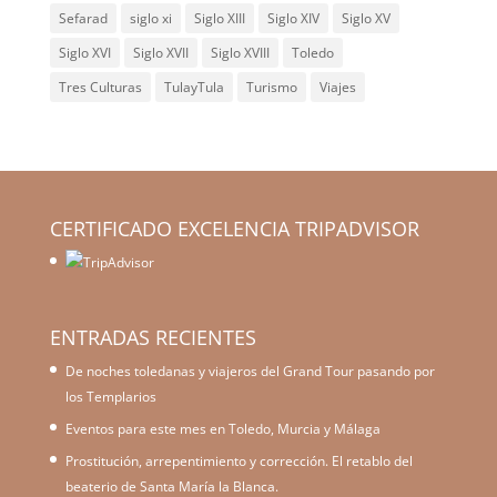
Sefarad
siglo xi
Siglo XIII
Siglo XIV
Siglo XV
Siglo XVI
Siglo XVII
Siglo XVIII
Toledo
Tres Culturas
TulayTula
Turismo
Viajes
CERTIFICADO EXCELENCIA TRIPADVISOR
ENTRADAS RECIENTES
De noches toledanas y viajeros del Grand Tour pasando por
los Templarios
Eventos para este mes en Toledo, Murcia y Málaga
Prostitución, arrepentimiento y corrección. El retablo del
beaterio de Santa María la Blanca.