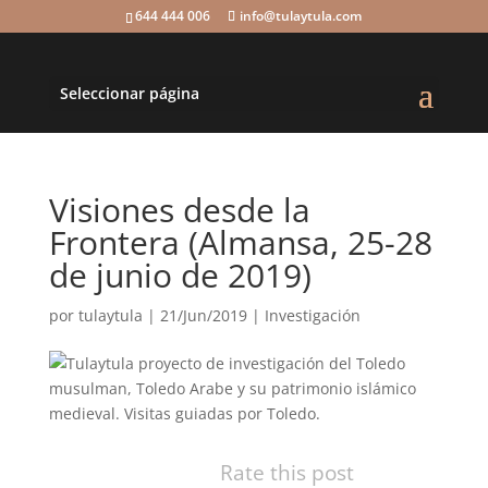
644 444 006
info@tulaytula.com
Seleccionar página
Visiones desde la
Frontera (Almansa, 25-28
de junio de 2019)
por
tulaytula
|
21/Jun/2019
|
Investigación
Rate this post