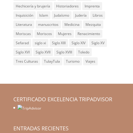
Hechicería y brujería
Historiadores
Imprenta
Inquisición
Islam
Judaísmo
Judería
Libros
Literatura
manuscritos
Medicina
Mezquita
Moriscas
Moriscos
Mujeres
Renacimiento
Sefarad
siglo xi
Siglo XIII
Siglo XIV
Siglo XV
Siglo XVI
Siglo XVII
Siglo XVIII
Toledo
Tres Culturas
TulayTula
Turismo
Viajes
CERTIFICADO EXCELENCIA TRIPADVISOR
ENTRADAS RECIENTES