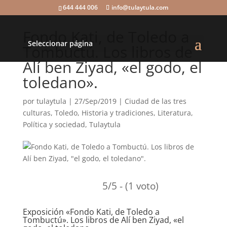
644 444 006
info@tulaytula.com
Fondo Kati, de Toledo a
Seleccionar página
Tombuctú. Los libros de
Alí ben Ziyad, «el godo, el
toledano».
por
tulaytula
|
27/Sep/2019
|
Ciudad de las tres
culturas, Toledo
,
Historia y tradiciones
,
Literatura
,
Política y sociedad
,
Tulaytula
5/5 - (1 voto)
Exposición «Fondo Kati, de Toledo a
Tombuctú». Los libros de Alí ben Ziyad, «el