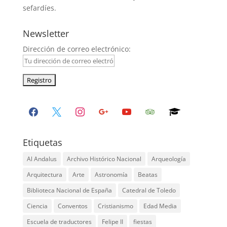
sefardíes.
Newsletter
Dirección de correo electrónico:
facebook
x
instagram
google
youtube
tripadvisor
graduation-
cap
Etiquetas
Al Andalus
Archivo Histórico Nacional
Arqueología
Arquitectura
Arte
Astronomía
Beatas
Biblioteca Nacional de España
Catedral de Toledo
Ciencia
Conventos
Cristianismo
Edad Media
Escuela de traductores
Felipe II
fiestas