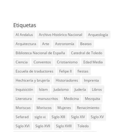
tripadvisor
graduation-
cap
Etiquetas
Al Andalus
Archivo Histórico Nacional
Arqueología
Arquitectura
Arte
Astronomía
Beatas
Biblioteca Nacional de España
Catedral de Toledo
Ciencia
Conventos
Cristianismo
Edad Media
Escuela de traductores
Felipe II
fiestas
Hechicería y brujería
Historiadores
Imprenta
Inquisición
Islam
Judaísmo
Judería
Libros
Literatura
manuscritos
Medicina
Mezquita
Moriscas
Moriscos
Mujeres
Renacimiento
Sefarad
siglo xi
Siglo XIII
Siglo XIV
Siglo XV
Siglo XVI
Siglo XVII
Siglo XVIII
Toledo