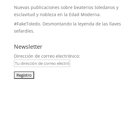
Nuevas publicaciones sobre beaterios toledanos y
esclavitud y nobleza en la Edad Moderna.
#FakeToledo. Desmontando la leyenda de las llaves
sefardíes.
Newsletter
Dirección de correo electrónico:
facebook
x
instagram
google
youtube