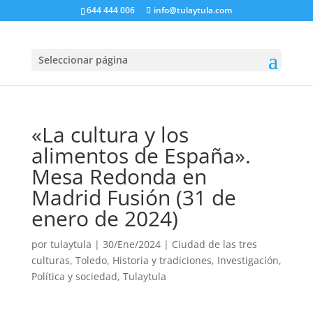
644 444 006
info@tulaytula.com
Seleccionar página
«La cultura y los
alimentos de España».
Mesa Redonda en
Madrid Fusión (31 de
enero de 2024)
por
tulaytula
|
30/Ene/2024
|
Ciudad de las tres
culturas, Toledo
,
Historia y tradiciones
,
Investigación
,
Política y sociedad
,
Tulaytula