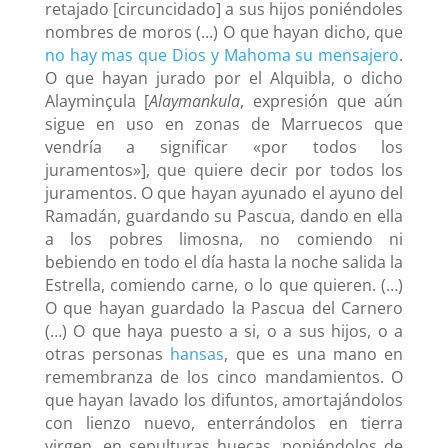
retajado [circuncidado] a sus hijos poniéndoles
nombres de moros (…) O que hayan dicho, que
no hay mas que Dios y Mahoma su mensajero
.
O que hayan jurado por el Alquibla, o dicho
Alayminçula [
Alaymankula
, expresión que aún
sigue en uso en zonas de Marruecos que
vendría a significar «por todos los
juramentos»], que quiere decir por todos los
juramentos. O que hayan ayunado el ayuno del
Ramadán, guardando su Pascua, dando en ella
a los pobres limosna, no comiendo ni
bebiendo en todo el día hasta la noche salida la
Estrella, comiendo carne, o lo que quieren. (…)
O que hayan guardado la Pascua del Carnero
(…) O que haya puesto a si, o a sus hijos, o a
otras personas
hansas
, que es una mano en
remembranza de los cinco mandamientos. O
que hayan lavado los difuntos, amortajándolos
con lienzo nuevo, enterrándolos en tierra
virgen, en sepulturas huecas, poniéndolos de