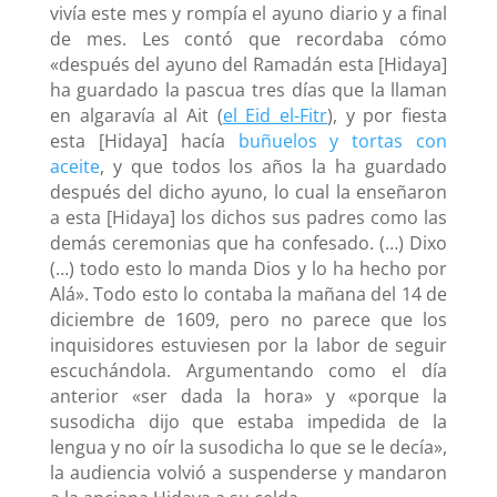
vivía este mes y rompía el ayuno diario y a final
de mes. Les contó que recordaba cómo
«después del ayuno del Ramadán esta [Hidaya]
ha guardado la pascua tres días que la llaman
en algaravía al Ait (
el Eid el-Fitr
), y por fiesta
esta [Hidaya] hacía
buñuelos y tortas con
aceite
, y que todos los años la ha guardado
después del dicho ayuno, lo cual la enseñaron
a esta [Hidaya] los dichos sus padres como las
demás ceremonias que ha confesado. (…) Dixo
(…) todo esto lo manda Dios y lo ha hecho por
Alá». Todo esto lo contaba la mañana del 14 de
diciembre de 1609, pero no parece que los
inquisidores estuviesen por la labor de seguir
escuchándola. Argumentando como el día
anterior «ser dada la hora» y «porque la
susodicha dijo que estaba impedida de la
lengua y no oír la susodicha lo que se le decía»,
la audiencia volvió a suspenderse y mandaron