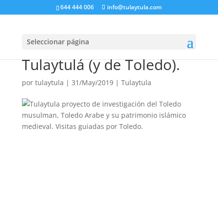
644 444 006
info@tulaytula.com
Ramadán Mubarak (II):
Seleccionar página
los sabores perdidos de
Tulaytulá (y de Toledo).
por
tulaytula
|
31/May/2019
|
Tulaytula