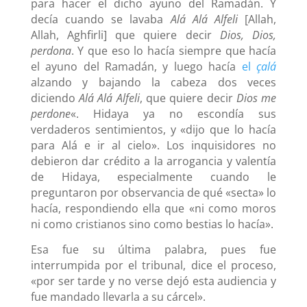
para hacer el dicho ayuno del Ramadán. Y
decía cuando se lavaba
Alá Alá Alfeli
[Allah,
Allah, Aghfirli] que quiere decir
Dios, Dios,
perdona
. Y que eso lo hacía siempre que hacía
el ayuno del Ramadán, y luego hacía
el
çalá
alzando y bajando la cabeza dos veces
diciendo
Alá Alá Alfeli
, que quiere decir
Dios me
perdone
«. Hidaya ya no escondía sus
verdaderos sentimientos, y «dijo que lo hacía
para Alá e ir al cielo». Los inquisidores no
debieron dar crédito a la arrogancia y valentía
de Hidaya, especialmente cuando le
preguntaron por observancia de qué «secta» lo
hacía, respondiendo ella que «ni como moros
ni como cristianos sino como bestias lo hacía».
Esa fue su última palabra, pues fue
interrumpida por el tribunal, dice el proceso,
«por ser tarde y no verse dejó esta audiencia y
fue mandado llevarla a su cárcel».