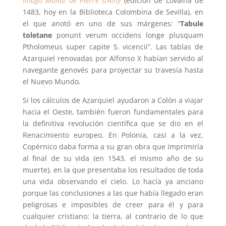
Imago Mundi de Pierre d’Ailly
(edición de Lovaina de
1483, hoy en la Biblioteca Colombina de Sevilla), en
el que anotó en uno de sus márgenes: “
Tabule
toletane
ponunt verum occidens longe plusquam
Ptholomeus super capite S. vicencii”. Las tablas de
Azarquiel renovadas por Alfonso X habían servido al
navegante genovés para proyectar su travesía hasta
el Nuevo Mundo.
Si los cálculos de Azarquiel ayudaron a Colón a viajar
hacia el Oeste, también fueron fundamentales para
la definitiva revolución científica que se dio en el
Renacimiento europeo. En Polonia, casi a la vez,
Copérnico daba forma a su gran obra que imprimiría
al final de su vida (en 1543, el mismo año de su
muerte), en la que presentaba los resultados de toda
una vida observando el cielo. Lo hacía ya anciano
porque las conclusiones a las que había llegado eran
peligrosas e imposibles de creer para él y para
cualquier cristiano: la tierra, al contrario de lo que