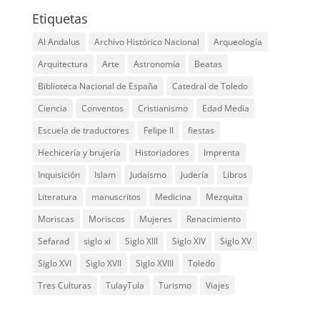
Etiquetas
Al Andalus
Archivo Histórico Nacional
Arqueología
Arquitectura
Arte
Astronomía
Beatas
Biblioteca Nacional de España
Catedral de Toledo
Ciencia
Conventos
Cristianismo
Edad Media
Escuela de traductores
Felipe II
fiestas
Hechicería y brujería
Historiadores
Imprenta
Inquisición
Islam
Judaísmo
Judería
Libros
Literatura
manuscritos
Medicina
Mezquita
Moriscas
Moriscos
Mujeres
Renacimiento
Sefarad
siglo xi
Siglo XIII
Siglo XIV
Siglo XV
Siglo XVI
Siglo XVII
Siglo XVIII
Toledo
Tres Culturas
TulayTula
Turismo
Viajes