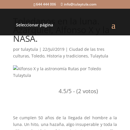
644 444 006
info@tulaytula.com
Toledanos en la luna.
Seleccionar página
Azarquiel, Alfonso X y la
NASA.
por
tulaytula
|
22/Jul/2019
|
Ciudad de las tres
culturas, Toledo
,
Historia y tradiciones
,
Tulaytula
4.5/5 - (2 votos)
Se cumplen 50 años de la llegada del hombre a la
luna. Un hito, una hazaña, algo insuperable y toda la