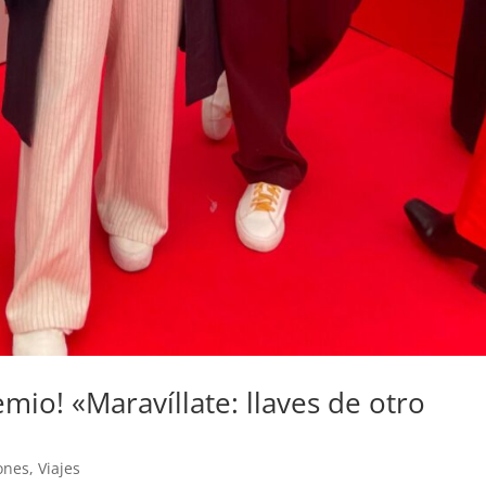
io! «Maravíllate: llaves de otro
iones
,
Viajes