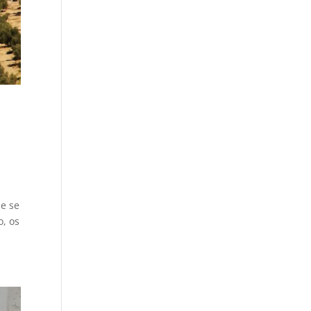
ue se
o, os