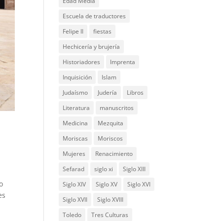
Edad Media
Escuela de traductores
Felipe II
fiestas
Hechicería y brujería
Historiadores
Imprenta
Inquisición
Islam
Judaísmo
Judería
Libros
Literatura
manuscritos
Medicina
Mezquita
Moriscas
Moriscos
Mujeres
Renacimiento
Sefarad
siglo xi
Siglo XIII
o
Siglo XIV
Siglo XV
Siglo XVI
es
Siglo XVII
Siglo XVIII
Toledo
Tres Culturas