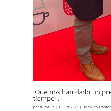
¡Que nos han dado un prem
tiempo».
por
tulaytula
|
13/Oct/2024
|
Historia y tradic