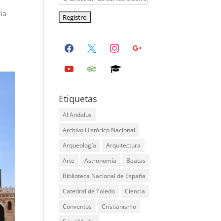
ría
facebook
x
instagram
google
youtube
tripadvisor
graduation-
cap
Etiquetas
Al Andalus
Archivo Histórico Nacional
Arqueología
Arquitectura
Arte
Astronomía
Beatas
Biblioteca Nacional de España
Catedral de Toledo
Ciencia
Conventos
Cristianismo