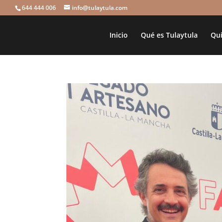
644 444 006
info@tulaytula.com
Inicio
Qué es Tulaytula
Qui