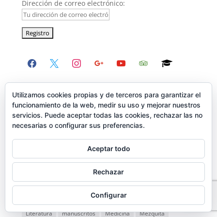
Dirección de correo electrónico:
facebook
x
instagram
google
youtube
tripadvisor
graduation-
cap
Etiquetas
Utilizamos cookies propias y de terceros para garantizar el
funcionamiento de la web, medir su uso y mejorar nuestros
Al Andalus
Archivo Histórico Nacional
Arqueología
servicios. Puede aceptar todas las cookies, rechazar las no
Arquitectura
Arte
Astronomía
Beatas
necesarias o configurar sus preferencias.
Biblioteca Nacional de España
Catedral de Toledo
Aceptar todo
Ciencia
Conventos
Cristianismo
Edad Media
Escuela de traductores
Felipe II
fiestas
Rechazar
Hechicería y brujería
Historiadores
Imprenta
Configurar
Inquisición
Islam
Judaísmo
Judería
Libros
Literatura
manuscritos
Medicina
Mezquita